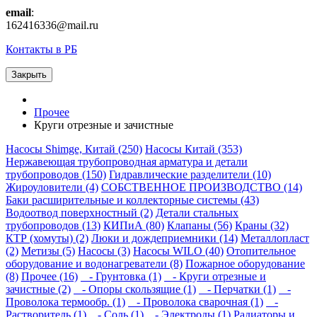
email
:
162416336@mail.ru
Контакты в РБ
Закрыть
Прочее
Круги отрезные и зачистные
Насосы Shimge, Китай (250)
Насосы Китай (353)
Нержавеющая трубопроводная арматура и детали
трубопроводов (150)
Гидравлические разделители (10)
Жироуловители (4)
СОБСТВЕННОЕ ПРОИЗВОДСТВО (14)
Баки расширительные и коллекторные системы (43)
Водоотвод поверхностный (2)
Детали стальных
трубопроводов (13)
КИПиА (80)
Клапаны (56)
Краны (32)
КТР (хомуты) (2)
Люки и дождеприемники (14)
Металлопласт
(2)
Метизы (5)
Насосы (3)
Насосы WILO (40)
Отопительное
оборудование и водонагреватели (8)
Пожарное оборудование
(8)
Прочее (16)
- Грунтовка (1)
- Круги отрезные и
зачистные (2)
- Опоры скользящие (1)
- Перчатки (1)
-
Проволока термообр. (1)
- Проволока сварочная (1)
-
Растворитель (1)
- Соль (1)
- Электроды (1)
Радиаторы и